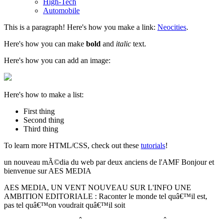
High-Tech
Automobile
This is a paragraph! Here's how you make a link:
Neocities
.
Here's how you can make
bold
and
italic
text.
Here's how you can add an image:
Here's how to make a list:
First thing
Second thing
Third thing
To learn more HTML/CSS, check out these
tutorials
!
un nouveau mÃ©dia du web par deux anciens de l'AMF Bonjour et
bienvenue sur AES MEDIA
AES MEDIA, UN VENT NOUVEAU SUR L'INFO UNE
AMBITION EDITORIALE : Raconter le monde tel quâ€™il est,
pas tel quâ€™on voudrait quâ€™il soit