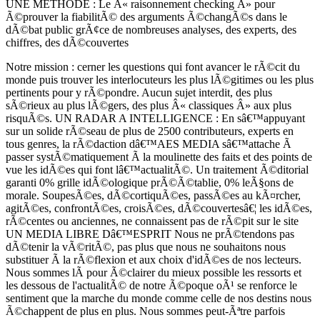
UNE METHODE : Le Â« raisonnement checking Â» pour
Ã©prouver la fiabilitÃ© des arguments Ã©changÃ©s dans le
dÃ©bat public grÃ¢ce de nombreuses analyses, des experts, des
chiffres, des dÃ©couvertes
Notre mission : cerner les questions qui font avancer le rÃ©cit du
monde puis trouver les interlocuteurs les plus lÃ©gitimes ou les plus
pertinents pour y rÃ©pondre. Aucun sujet interdit, des plus
sÃ©rieux au plus lÃ©gers, des plus Â« classiques Â» aux plus
risquÃ©s. UN RADAR A INTELLIGENCE : En sâ€™appuyant
sur un solide rÃ©seau de plus de 2500 contributeurs, experts en
tous genres, la rÃ©daction dâ€™AES MEDIA sâ€™attache Ã
passer systÃ©matiquement Ã la moulinette des faits et des points de
vue les idÃ©es qui font lâ€™actualitÃ©. Un traitement Ã©ditorial
garanti 0% grille idÃ©ologique prÃ©Ã©tablie, 0% leÃ§ons de
morale. SoupesÃ©es, dÃ©cortiquÃ©es, passÃ©es au kÃ¤rcher,
agitÃ©es, confrontÃ©es, croisÃ©es, dÃ©couvertesâ€¦ les idÃ©es,
rÃ©centes ou anciennes, ne connaissent pas de rÃ©pit sur le site
UN MEDIA LIBRE Dâ€™ESPRIT Nous ne prÃ©tendons pas
dÃ©tenir la vÃ©ritÃ©, pas plus que nous ne souhaitons nous
substituer Ã la rÃ©flexion et aux choix d'idÃ©es de nos lecteurs.
Nous sommes lÃ pour Ã©clairer du mieux possible les ressorts et
les dessous de l'actualitÃ© de notre Ã©poque oÃ¹ se renforce le
sentiment que la marche du monde comme celle de nos destins nous
Ã©chappent de plus en plus. Nous sommes peut-Ãªtre parfois